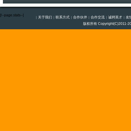
[!--page.stats--]
关于我们
联系方式
合作伙伴
合作交流
诚聘英才
友
|
|
|
|
|
|
版权所有 Copyright(C)201