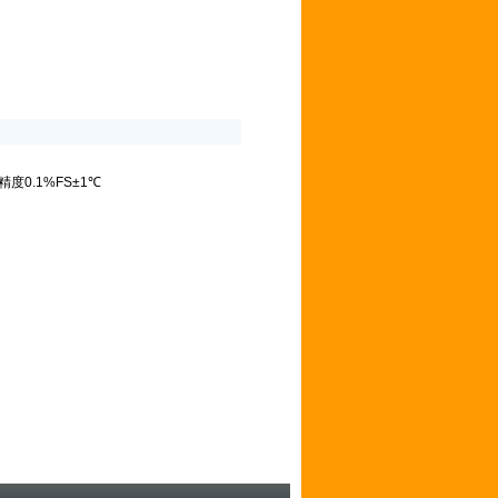
0.1%FS±1℃