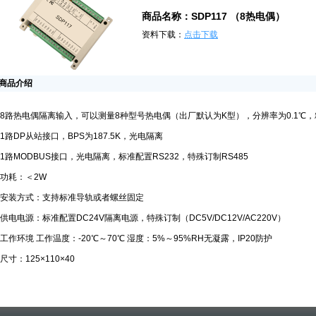
商品名称：SDP117 （8热电偶）
资料下载：
点击下载
商品介绍
8路热电偶隔离输入，可以测量8种型号热电偶（出厂默认为K型），分辨率为0.1℃，精度
1路DP从站接口，BPS为187.5K，光电隔离
1路MODBUS接口，光电隔离，标准配置RS232，特殊订制RS485
功耗：＜2W
安装方式：支持标准导轨或者螺丝固定
供电电源：标准配置DC24V隔离电源，特殊订制（DC5V/DC12V/AC220V）
工作环境 工作温度：-20℃～70℃ 湿度：5%～95%RH无凝露，IP20防护
尺寸：125×110×40