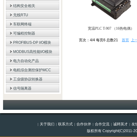
结构安全相关
无线RTU
车联网终端
宽温PLC T-907 （16热电偶）
可编程控制器
页次：4/4 每页6 总数21
首页
上
PROFIBUS-DP I/O模块
MODBUS高性能I/O模块
电力自动化产品
电机综合测控保护MCC
工业级协议转换器
信号隔离器
关于我们
联系方式
合作伙伴
合作交流
诚聘英才
友
|
|
|
|
|
|
版权所有 Copyright(C)201