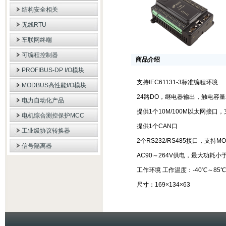
结构安全相关
无线RTU
车联网终端
可编程控制器
商品介绍
PROFIBUS-DP I/O模块
支持IEC61131-3标准编程环境
MODBUS高性能I/O模块
24路DO，继电器输出，触电容量250
电力自动化产品
提供1个10M/100M以太网接口，
电机综合测控保护MCC
提供1个CAN口
工业级协议转换器
2个RS232/RS485接口，支持
信号隔离器
AC90～264V供电，最大功耗小于
工作环境 工作温度：-40℃～85℃
尺寸：169×134×63