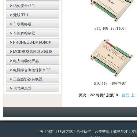
结构安全相关
无线RTU
车联网终端
STC-106 （8PT100）
可编程控制器
PROFIBUS-DP I/O模块
MODBUS高性能I/O模块
电力自动化产品
电机综合测控保护MCC
工业级协议转换器
STC-117 （8热电偶）
信号隔离器
页次：2/2 每页6 总数10
首页
上
关于我们
联系方式
合作伙伴
合作交流
诚聘英才
友
|
|
|
|
|
|