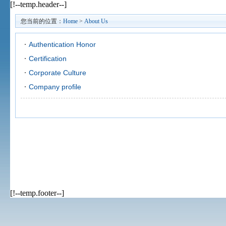
[!--temp.header--]
您当前的位置：
Home
>
About Us
Authentication Honor
Certification
Corporate Culture
Company profile
[!--temp.footer--]