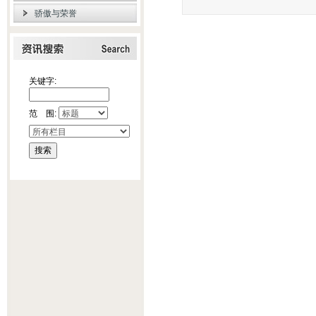
骄傲与荣誉
关键字:
范 围: